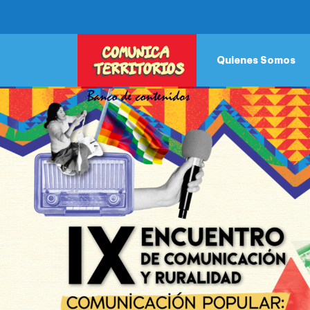
POSTS TAGGED:
DEREC
SE REALIZÓ EL 9° ENCUENTRO DE COMUNICA
Posted
diciembre 3rd, 2023
by
https://www.comunicaterrit
Quienes Somos