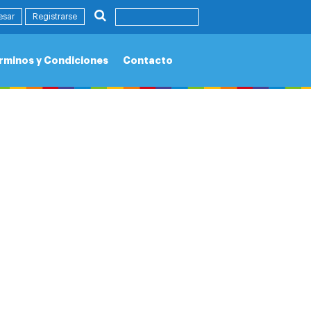
esar
Registrarse
n
,
Democracia
,
Encuentro
.
rminos y Condiciones
Contacto