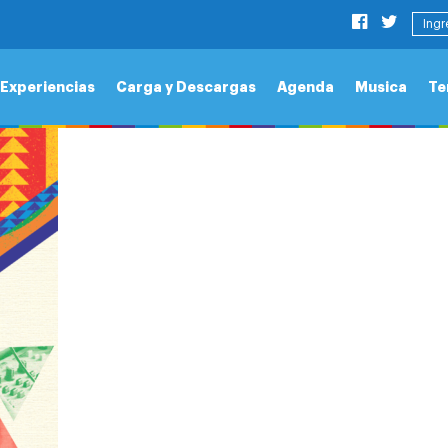
HO
Ingr
CIÓN Y RURALIDAD
orios.org/author/administrador/
&
filed under
Comunicació
Experiencias
Carga y Descargas
Agenda
Musica
Te