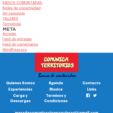
RADIOS COMUNITARIAS
Redes de conectividad
Sin categoría
TALLERES
Tecnología
META
Acceder
Feed de entradas
Feed de comentarios
WordPress.org
Quienes Somos
Agenda
Contacto
Experiencias
Musica
Links
Carga y
Terminos y
Descargas
Condiciones
mesadecomunicacionpopularsyj@gmail.com