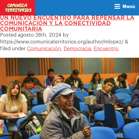
MONTHLY ARCHIVES:
AGOSTO
Menú
2024
UN NUEVO ENCUENTRO PARA REPENSAR LA
COMUNICACIÓN Y LA CONECTIVIDAD
COMUNITARIA
Posted
agosto 28th, 2024
by
https://www.comunicaterritorios.org/author/mlopez/
&
filed under
Comunicación
,
Democracia
,
Encuentro
.