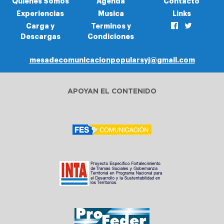
Quienes Somos
Agenda
Contacto
Experiencias
Musica
Links
Carga y
Terminos y
Descargas
Condiciones
mesadecomunicacionpopularsyj@gmail.com
APOYAN EL CONTENIDO