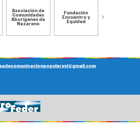
Asociación de
Asociación de
Fundación
pequeños
Comunidades
Encuentro y
productores d
Aborígenes de
Equidad
la Zanja y el
Nazareno
Rodeo
sadecomunicacionpopularsyj@gmail.com