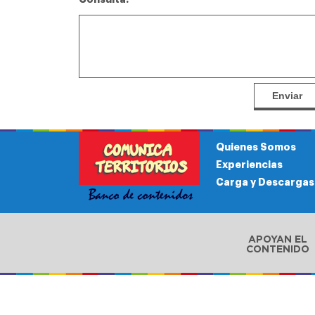
Fundación
Comunidades
Ecos de mi
Asociana -
Unidas de
pueblo - Jujuy
Santa Victoria
Molinos
Este
Quienes Somos
Experiencias
Carga y Descargas
APOYAN EL
CONTENIDO