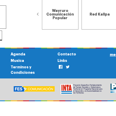
Wayruro
Nativa - El
Comunicación
Red Kallpa
Fuerte, Jujuy
Popular
Agenda
Contacto
me
Musica
Links
Terminos y
Condiciones