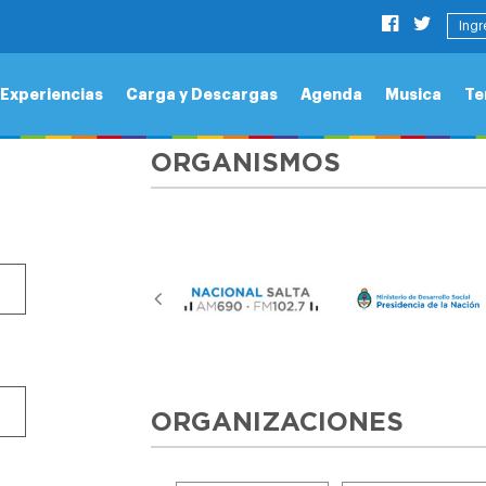
Ingr
Experiencias
Carga y Descargas
Agenda
Musica
Te
ORGANISMOS
ORGANIZACIONES