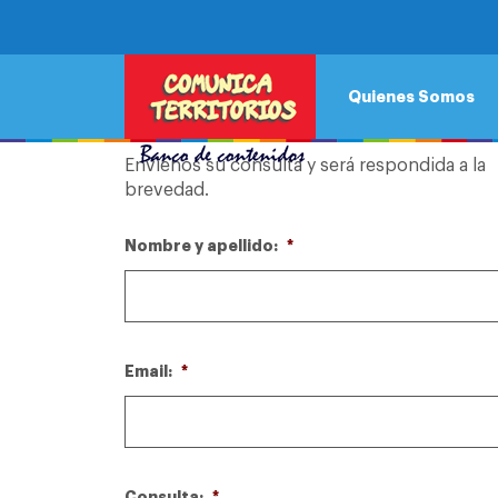
CONTACTO
Quienes Somos
Envienos su consulta y será respondida a la
brevedad.
Nombre y apellido:
*
Email:
*
Consulta:
*