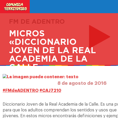
FM DE ADENTRO
MICROS
«DICCIONARIO
JOVEN DE LA REAL
ACADEMIA DE LA
CALLE»
8 de agosto de 2016
#‎
FMdeADENTRO‬
‪#‎
CAJ7210‬
Diccionario Joven de la Real Academia de la Calle. Es una 
para que los adultos comprendan los sentidos y usos que 
jóvenes. En estos micros encontrarás definiciones y ejemp