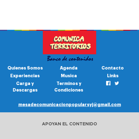
Quienes Somos
Agenda
Contacto
Experiencias
Musica
Links
Carga y
Terminos y
Descargas
Condiciones
mesadecomunicacionpopularsyj@gmail.com
APOYAN EL CONTENIDO