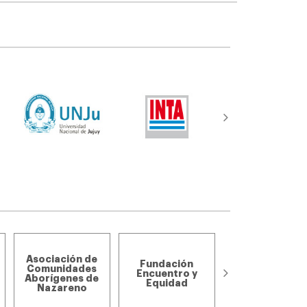
Asociación de
Asociación de
Fundación
pequeños
Comunidades
Encuentro y
productores d
Aborígenes de
Equidad
la Zanja y el
Nazareno
Rodeo