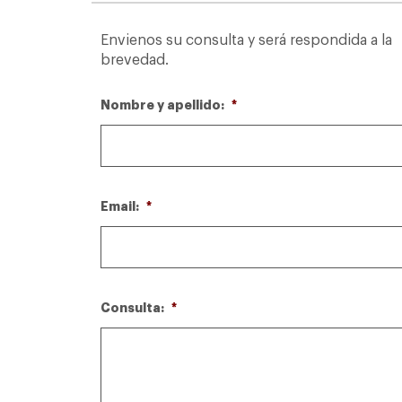
Envienos su consulta y será respondida a la
brevedad.
Nombre y apellido:
*
Email:
*
Consulta:
*
Fundación
Comunidades
Ecos de mi
Asociana -
Unidas de
pueblo - Jujuy
Santa Victoria
Molinos
Este