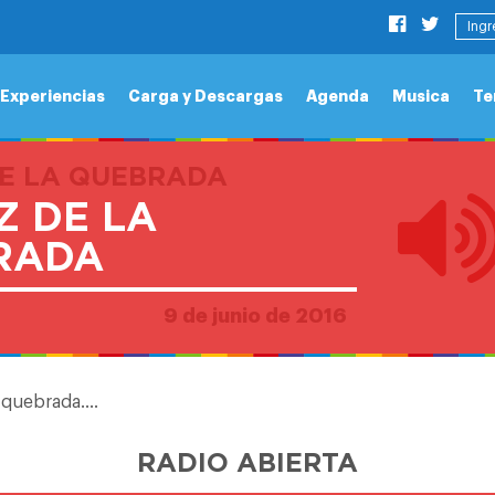
Ingr
Experiencias
Carga y Descargas
Agenda
Musica
Te
DE LA QUEBRADA
Z DE LA
RADA
9 de junio de 2016
a quebrada….
RADIO ABIERTA