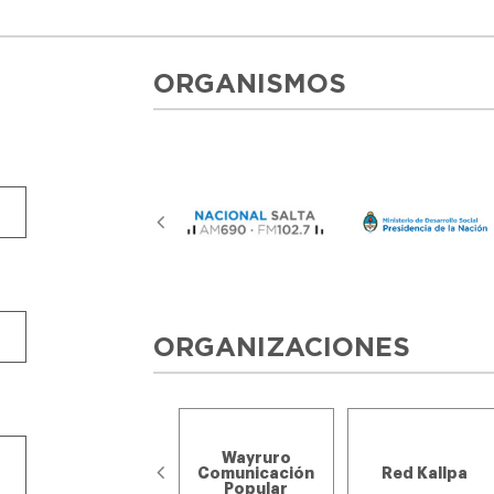
ORGANISMOS
ORGANIZACIONES
Wayruro
Nativa - El
Comunicación
Red Kallpa
Fuerte, Jujuy
Popular