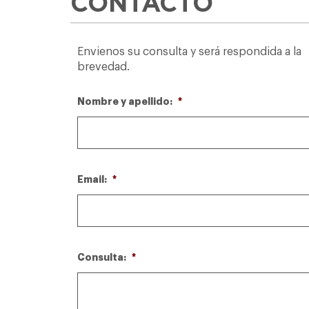
CONTACTO
Envienos su consulta y será respondida a la
brevedad.
Nombre y apellido:
*
Email:
*
Consulta:
*
Fundación
Comunidades
Ecos de mi
Asociana -
Unidas de
pueblo - Jujuy
Santa Victoria
Molinos