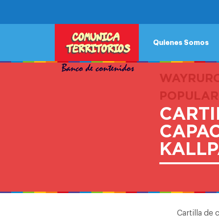
Quienes Somos
WAYRURO
POPULAR
CARTI
CAPAC
KALLP
Cartilla de