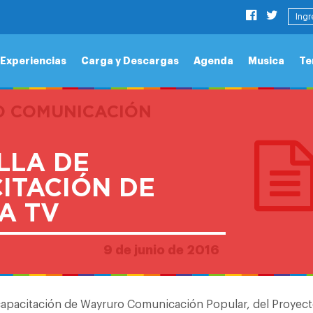
Ingr
Experiencias
Carga y Descargas
Agenda
Musica
Te
 COMUNICACIÓN
LLA DE
ITACIÓN DE
A TV
9 de junio de 2016
 capacitación de Wayruro Comunicación Popular, del Proyect