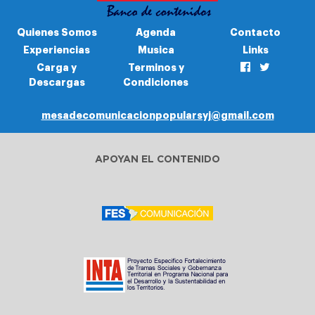
Quienes Somos
Agenda
Contacto
Experiencias
Musica
Links
Carga y
Terminos y
Descargas
Condiciones
mesadecomunicacionpopularsyj@gmail.com
APOYAN EL CONTENIDO