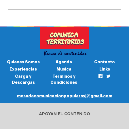
Quienes Somos
Agenda
Contacto
Experiencias
Musica
Links
Carga y
Terminos y
Descargas
Condiciones
mesadecomunicacionpopularsyj@gmail.com
APOYAN EL CONTENIDO