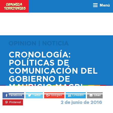
Menú
OPINION | NOTICIA
CRONOLOGÍA:
POLÍTICAS DE
COMUNICACIÓN DEL
GOBIERNO DE
MAURICIO MACRI
Facebook
Twitter
Google+
LinkedIn
Email
2 de junio de 2016
Pinterest