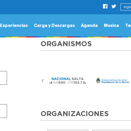
Ingr
Experiencias
Carga y Descargas
Agenda
Musica
Te
ORGANISMOS
ORGANIZACIONES