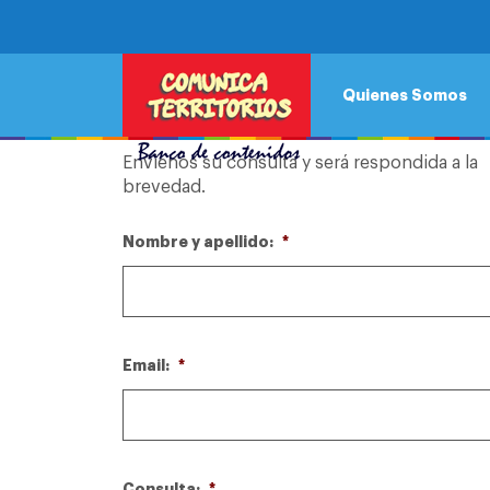
CONTACTO
Quienes Somos
Envienos su consulta y será respondida a la
brevedad.
Nombre y apellido:
*
Email:
*
Consulta:
*