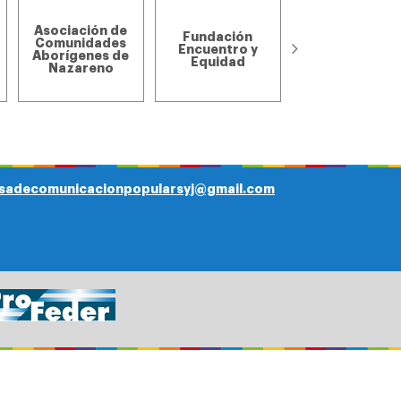
Asociación de
Asociación de
Fundación
pequeños
Comunidades
Encuentro y
productores d
Aborígenes de
Equidad
la Zanja y el
Nazareno
Rodeo
sadecomunicacionpopularsyj@gmail.com