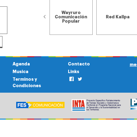
Wayruro
Nativa - El
Comunicación
Red Kallpa
Fuerte, Jujuy
Popular
Agenda
Contacto
me
Musica
Links
Terminos y
Condiciones