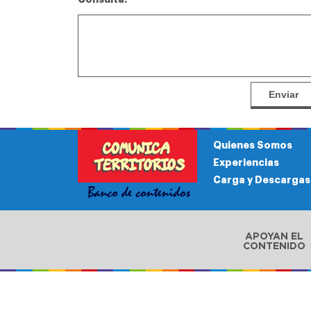
Fundación
Comunidades
Ecos de mi
Asociana -
Unidas de
pueblo - Jujuy
Santa Victoria
Molinos
Este
Quienes Somos
Experiencias
Carga y Descargas
APOYAN EL
CONTENIDO