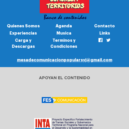
Quienes Somos
Agenda
Contacto
Experiencias
Musica
Links
Carga y
Terminos y
Descargas
Condiciones
mesadecomunicacionpopularsyj@gmail.com
APOYAN EL CONTENIDO